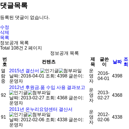
댓글목록
등록된 댓글이 없습니다.
수정
삭제
목록
정보공개 목록
Total 108건
2 페이지
정보공개 목록
번
제
글쓴
조
컨텐츠
날짜
호
목
이
회
열
2015년 결산서
운
2016-
람
날짜: 2016-04-01
조회: 4398
글쓴이:
영
4398
04-01
중
운영자
자
2012년 후원금.품 수입 사용 결과보고
운
2013-
92
영
4368
날짜: 2013-02-27
조회: 4368
글쓴이:
02-27
자
운영자
2011년 온누리요양센터 결산서
운
2012-
91
영
4338
날짜: 2012-02-06
조회: 4338
글쓴이:
02-06
자
운영자