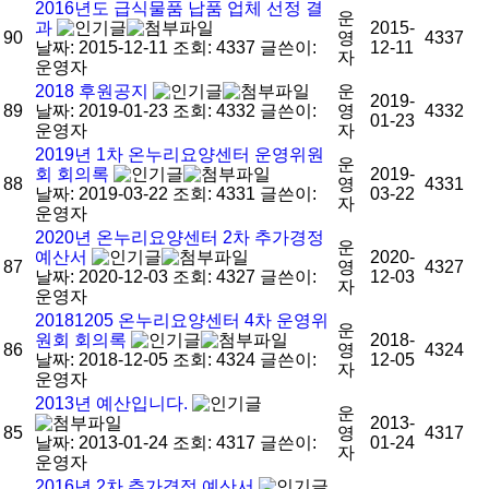
2016년도 급식물품 납품 업체 선정 결
운
과
2015-
90
영
4337
날짜: 2015-12-11
조회: 4337
글쓴이:
12-11
자
운영자
2018 후원공지
운
2019-
89
날짜: 2019-01-23
조회: 4332
글쓴이:
영
4332
01-23
운영자
자
2019년 1차 온누리요양센터 운영위원
운
회 회의록
2019-
88
영
4331
날짜: 2019-03-22
조회: 4331
글쓴이:
03-22
자
운영자
2020년 온누리요양센터 2차 추가경정
운
예산서
2020-
87
영
4327
날짜: 2020-12-03
조회: 4327
글쓴이:
12-03
자
운영자
20181205 온누리요양센터 4차 운영위
운
원회 회의록
2018-
86
영
4324
날짜: 2018-12-05
조회: 4324
글쓴이:
12-05
자
운영자
2013년 예산입니다.
운
2013-
85
영
4317
날짜: 2013-01-24
조회: 4317
글쓴이:
01-24
자
운영자
2016년 2차 추가경정 예산서