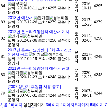
운
2016-
84
영
4295
날짜: 2016-10-11
조회: 4295
글쓴이:
10-11
자
운영자
2018년 예산서
운
2017-
83
날짜: 2017-12-26
조회: 4279
글쓴이:
영
4279
12-26
운영자
자
2012년 온누리요양센터 예산서 게시
운
2012-
82
영
4256
날짜: 2012-02-06
조회: 4256
글쓴이:
02-06
자
운영자
2017년 온누리요양센터 2차 추가경정
운
예산서 공고
2017-
81
영
4249
날짜: 2017-09-19
조회: 4249
글쓴이:
09-19
자
운영자
2021년 온누리요양센터 예산서 공고
운
2020-
80
영
4248
날짜: 2020-12-23
조회: 4248
글쓴이:
12-23
자
운영자
[2007 상반기 후원금 사용 공고]
운
2007-
79
영
4244
날짜: 2007-08-31
조회: 4244
글쓴이:
08-31
자
운영자
처음
1
페이지
열린
2
페이지
3
페이지
4
페이지
5
페이지
6
페이지
7