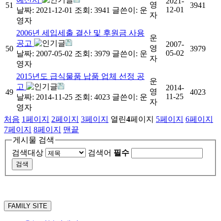
2021-
영
51
3941
12-01
날짜: 2021-12-01
조회: 3941
글쓴이:
운
자
영자
2006년 세입세출 결산 및 후원금 사용
운
공고
2007-
영
50
3979
05-02
날짜: 2007-05-02
조회: 3979
글쓴이:
운
자
영자
2015년도 급식물품 납품 업체 선정 공
운
고
2014-
영
49
4023
11-25
날짜: 2014-11-25
조회: 4023
글쓴이:
운
자
영자
처음
1
페이지
2
페이지
3
페이지
열린
4
페이지
5
페이지
6
페이지
7
페이지
8
페이지
맨끝
게시물 검색
검색대상
검색어
필수
FAMILY SITE