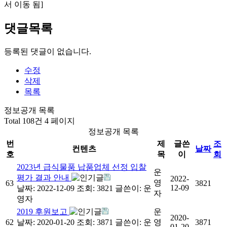
서 이동 됨]
댓글목록
등록된 댓글이 없습니다.
수정
삭제
목록
정보공개 목록
Total 108건
4 페이지
정보공개 목록
번
제
글쓴
조
컨텐츠
날짜
호
목
이
회
2023년 급식물품 납품업체 선정 입찰
운
평가 결과 안내
2022-
영
63
3821
12-09
날짜: 2022-12-09
조회: 3821
글쓴이:
운
자
영자
2019 후원보고
운
2020-
62
날짜: 2020-01-20
조회: 3871
글쓴이:
운
영
3871
01-20