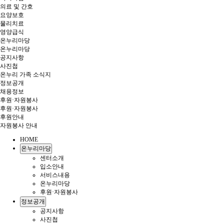
의료 및 간호
요양보호
물리치료
영양급식
온누리마당
온누리마당
공지사항
사진첩
온누리 가족 소식지
정보공개
채용정보
후원·자원봉사
후원·자원봉사
후원안내
자원봉사 안내
HOME
온누리마당
센터소개
입소안내
서비스내용
온누리마당
후원·자원봉사
정보공개
공지사항
사진첩