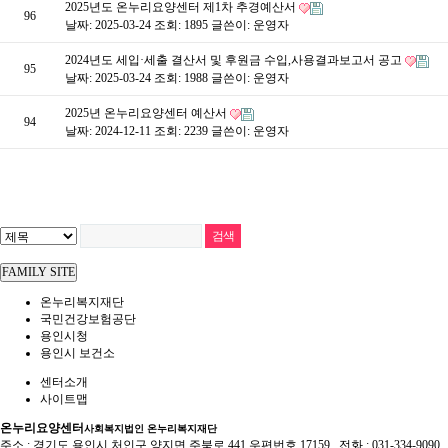
2025년도 온누리요양센터 제1차 추경예산서
96
날짜: 2025-03-24
조회: 1895
글쓴이:
운영자
2024년도 세입·세출 결산서 및 후원금 수입,사용결과보고서 공고
95
날짜: 2025-03-24
조회: 1988
글쓴이:
운영자
2025년 온누리요양센터 예산서
94
날짜: 2024-12-11
조회: 2239
글쓴이:
운영자
FAMILY SITE
온누리복지재단
국민건강보험공단
용인시청
용인시 보건소
센터소개
사이트맵
온누리요양센터
사회복지법인 온누리복지재단
주소 : 경기도 용인시 처인구 양지면 주북로 441 우편번호 17159 전화 : 031-334-9090 팩스 