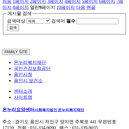
처음
1
페이지
2
페이지
3
페이지
4
페이지
5
페이지
6
페이지
7
페
이지
8
페이지
열린
9
페이지
10
페이지
다음
맨끝
게시물 검색
검색대상
검색어
필수
FAMILY SITE
온누리복지재단
국민건강보험공단
용인시청
용인시 보건소
센터소개
사이트맵
온누리요양센터
사회복지법인 온누리복지재단
주소 : 경기도 용인시 처인구 양지면 주북로 441 우편번호
17159 전화 : 031-334-9090 팩스 : 031-339-9035