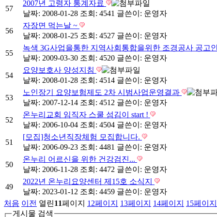
2007년 고령자 통계자료
57
날짜: 2008-01-28
조회: 4541
글쓴이:
운영자
자장면 먹는날 ~
56
날짜: 2008-01-25
조회: 4527
글쓴이:
운영자
녹색 3G사업을통한 지역사회통합을위한 조경공사 공고
55
날짜: 2009-03-30
조회: 4520
글쓴이:
운영자
요양보호사 양성지침
54
날짜: 2008-01-28
조회: 4514
글쓴이:
운영자
노인장기 요양보험제도 2차 시범사업운영결과
53
날짜: 2007-12-14
조회: 4512
글쓴이:
운영자
온누리교회 임직자 스쿨 섬김이 start !
52
날짜: 2006-10-04
조회: 4504
글쓴이:
운영자
[모집]청소년직장체험 모집합니다.
51
날짜: 2006-09-23
조회: 4481
글쓴이:
운영자
온누리 어르신을 위한 건강검진...
50
날짜: 2006-11-28
조회: 4472
글쓴이:
운영자
2022년 온누리요양센터 제15호 소식지
49
날짜: 2023-01-12
조회: 4459
글쓴이:
운영자
처음
이전
열린
11
페이지
12
페이지
13
페이지
14
페이지
15
페이지
게시물 검색