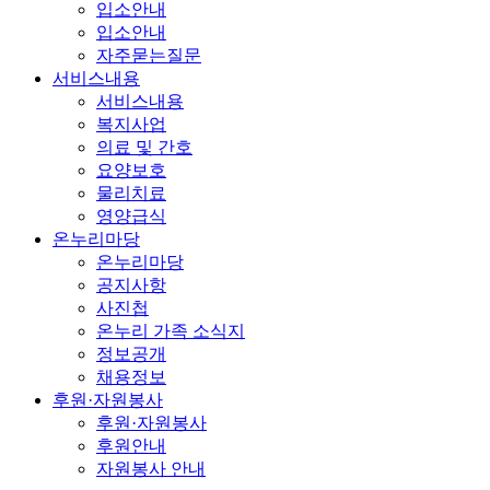
입소안내
입소안내
자주묻는질문
서비스내용
서비스내용
복지사업
의료 및 간호
요양보호
물리치료
영양급식
온누리마당
온누리마당
공지사항
사진첩
온누리 가족 소식지
정보공개
채용정보
후원·자원봉사
후원·자원봉사
후원안내
자원봉사 안내