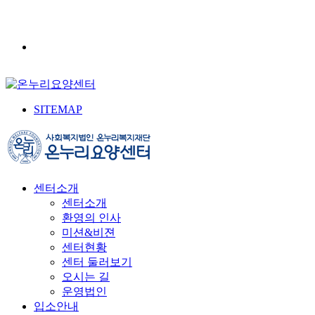
SITEMAP
센터소개
센터소개
환영의 인사
미션&비젼
센터현황
센터 둘러보기
오시는 길
운영법인
입소안내